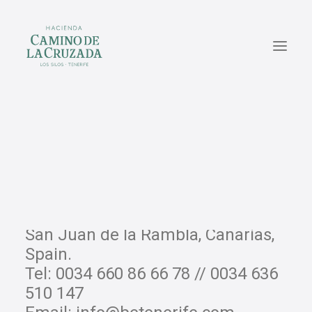
CASA PEDRO
CASA PILAR
CASA VICENTE
CONTACT US
EN
ES
San Juan de la Rambla, Canarias,
Spain.
Tel:
0034 660 86 66 78
//
0034 636
510 147